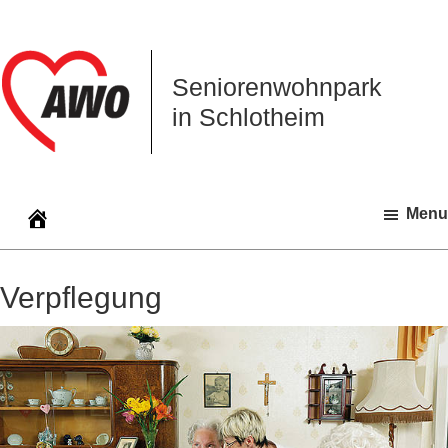
Zur
Zum
Zur
Hauptnavigation
Inhalt
Seitenspalte
springen
springen
springen
Seniorenwohnpark
in Schlotheim
Menu
Verpflegung