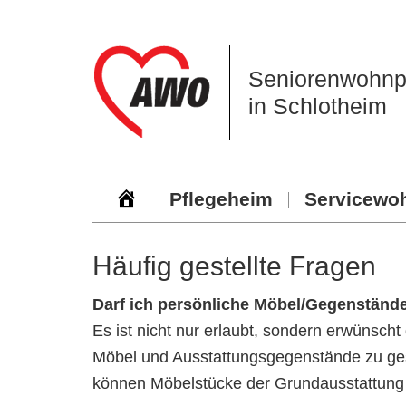
Zur
Zum
Zur
Hauptnavigation
Inhalt
Seitenspalte
springen
springen
springen
Seniorenwohnp
in Schlotheim
Pflegeheim
Servicewo
Häufig gestellte Fragen
Darf ich persönliche Möbel/Gegenständ
Es ist nicht nur erlaubt, sondern erwünsch
Möbel und Ausstattungsgegenstände zu ges
können Möbelstücke der Grundausstattung 